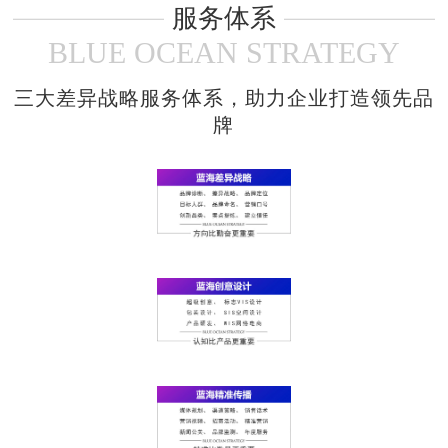
塔、北京市08奥运前门城市
服务体系
略、伊利牛奶营销培训、三
形象全案总策划设计。
元牛奶营销培训、南京真知
BLUE OCEAN STRATEGY
味餐饮战略策划。
代学能 DAINEN
陈勇 CHENYO
三大差异战略服务体系，助力企业打造领先品
商业运营专家
资深创意设计专家
牌
腾讯签约首席命理大师
中国吉利大学环境艺术系
主任
天津沃尔克再生资源有限公
司(企业营业额超100亿)首席
中国创意设计界的老炮，擅
顾问，腾讯网微博粉丝130多
长各类商业设计，主创设计
万。著有《破解生命的密
作品：北京三里屯服饰大
码》。香港凤凰卫视中文台
厦、北京百货大楼、中国电
的特邀嘉宾、北京奥运会中
信、北京华贸中心、瑞士家
国体操队的预测与风水全程
居、良子足道、北京丽泽商
策划。对萨马兰奇等世界众
务区、黑旋风工业园区等。
多的公共人物公共事件有公
开精准的预测。