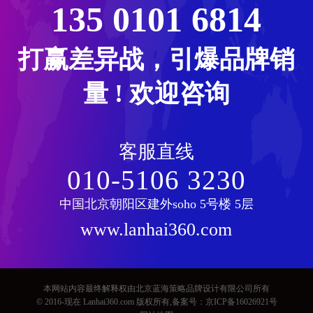
135 0101 6814
打赢差异战，引爆品牌销
量 ! 欢迎咨询
项目沟通会现场
外资
客服直线
010-5106 3230
中国北京朝阳区建外soho 5号楼 5层
www.lanhai360.com
本网站内容最终解释权由北京蓝海策略品牌设计有限公司所有
© 2016-现在 Lanhai360.com 版权所有,备案号：
京ICP备16026921号