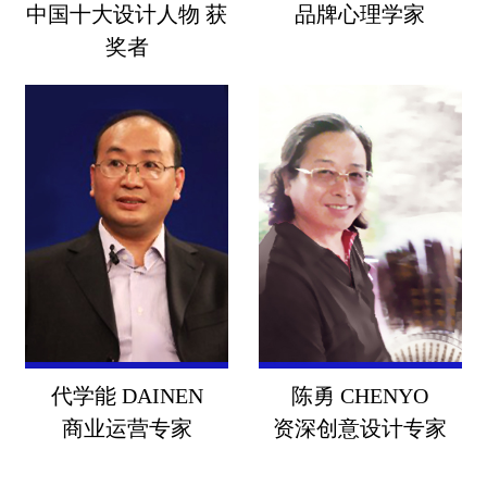
中国十大设计人物 获
品牌心理学家
哈、福成集团、红牛、统一
可乐,雀巢、索尼、雪弗莱,康
奖者
食品、雅戈尔等百家实业。
师傅,京六福,无比养生酒,泰国
燕生堂、中粮君顶酒庄等。
获美国CILLO广告奖,美国莫
比广告奖,可口可乐世界杯系
列广告银奖。
郭 涛 GUOTAO
首席品牌思想家
李世明 DAMIN
品牌心理学家
蓝海策略品牌联合创始人
全球差异战略体系开创者
行业从业25年,心理学博士,和
中国十大设计人物 获奖者
君咨询集团高级顾问、中央
电视台《奋斗》栏目观察
行业从事十六年，英国盛世
员。服务客户：山东青州花
长城广告公司、北京广告公
卉小镇、天津南开产业规
司从业背景。主创项目 ：阿
代学能 DAINEN
陈勇 CHENYO
划、张家口燕园教育园区策
玛尼、方正集团、中国移
商业运营专家
资深创意设计专家
划、曲阜国学小镇战略规
动、王府井百货、湖北十堰
划、四川久大集团品牌战
绿松石博物馆、山西应县木
略、浙江加西亚电气品牌战