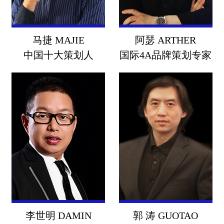
马捷 MAJIE
阿瑟 ARTHER
中国十大策划人
国际4A品牌策划专家
马捷 MAJIE
阿瑟 ARTHER
中国十大策划人
蓝海策略品牌联合创始人
中国实战品牌策划专家
国际4A品牌策划专家
从事广告策划及企业经营管
二十年行业经验,先后在英国
理工作16年，从外资高管转
盛世长城广告公司,叶茂中品
入到为企业提供全案策划专
牌策划公司,意大利Robilant
业人士。服务客户：双汇、
Associati品牌战略设计公司实
李世明 DAMIN
郭 涛 GUOTAO
三全食品、鸿茅药酒、哇哈
操运作项目。主创品牌:可口